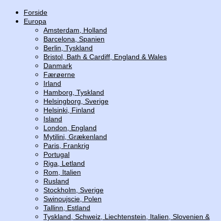
Skip
Forside
to
Europa
content
Amsterdam, Holland
Barcelona, Spanien
Berlin, Tyskland
Bristol, Bath & Cardiff, England & Wales
Danmark
Færøerne
Irland
Hamborg, Tyskland
Helsingborg, Sverige
Helsinki, Finland
Island
London, England
Mytilini, Grækenland
Paris, Frankrig
Portugal
Riga, Letland
Rom, Italien
Rusland
Stockholm, Sverige
Swinoujscie, Polen
Tallinn, Estland
Tyskland, Schweiz, Liechtenstein, Italien, Slovenien &