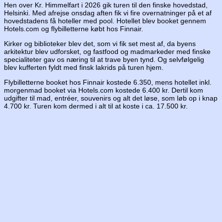
Hen over Kr. Himmelfart i 2026 gik turen til den finske hovedstad,
Helsinki. Med afrejse onsdag aften fik vi fire overnatninger på et af
hovedstadens få hoteller med pool. Hotellet blev booket gennem
Hotels.com og flybilletterne købt hos Finnair.
Kirker og biblioteker blev det, som vi fik set mest af, da byens
arkitektur blev udforsket, og fastfood og madmarkeder med finske
specialiteter gav os næring til at trave byen tynd. Og selvfølgelig
blev kufferten fyldt med finsk lakrids på turen hjem.
Flybilletterne booket hos Finnair kostede 6.350, mens hotellet inkl.
morgenmad booket via Hotels.com kostede 6.400 kr. Dertil kom
udgifter til mad, entréer, souvenirs og alt det løse, som løb op i knap
4.700 kr. Turen kom dermed i alt til at koste i ca. 17.500 kr.