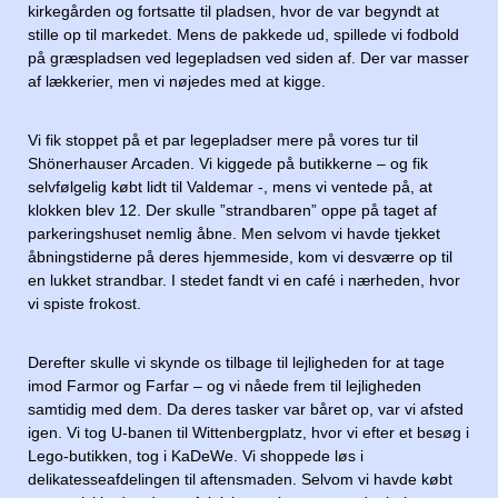
kirkegården og fortsatte til pladsen, hvor de var begyndt at
stille op til markedet. Mens de pakkede ud, spillede vi fodbold
på græspladsen ved legepladsen ved siden af. Der var masser
af lækkerier, men vi nøjedes med at kigge.
Vi fik stoppet på et par legepladser mere på vores tur til
Shönerhauser Arcaden. Vi kiggede på butikkerne – og fik
selvfølgelig købt lidt til Valdemar -, mens vi ventede på, at
klokken blev 12. Der skulle ”strandbaren” oppe på taget af
parkeringshuset nemlig åbne. Men selvom vi havde tjekket
åbningstiderne på deres hjemmeside, kom vi desværre op til
en lukket strandbar. I stedet fandt vi en café i nærheden, hvor
vi spiste frokost.
Derefter skulle vi skynde os tilbage til lejligheden for at tage
imod Farmor og Farfar – og vi nåede frem til lejligheden
samtidig med dem. Da deres tasker var båret op, var vi afsted
igen. Vi tog U-banen til Wittenbergplatz, hvor vi efter et besøg i
Lego-butikken, tog i KaDeWe. Vi shoppede løs i
delikatesseafdelingen til aftensmaden. Selvom vi havde købt