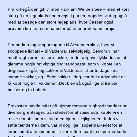
Fra kirkegården gik vi mod Park am Weißen See – med et kort
stop på en legeplads undervejs. I parken nøjedes vi dog også
med at besøge den store legeplads, hvor Casper også
prøvede kræfter som hamster på et enormt hamsterhjul.
Fra parken tog vi sporvognen til Alexanderplatz, hvor vi
shoppede lidt tøj – til Valdemar selvfølgelig. Selvom vi har
medbragt vores to store tasker, er det alligevel lykkedes os at
glemme nogle ret vigtige ting: tandpasta, som vi købte i en
døgnkiosk i går, og sokker til Valdemar. Efter to dage i de
samme sokker, og i Britts sokker i dag, var det nødvendigt at
få købt nogle til Valdemar. Det blev så også lige til tre par
bukser og to t-shirts…
Frokosten havde stået på hjemmesmurte rugbrødsmadder og
diverse grøntsager. Så i stedet for at spise ude, købte vi en
æske donuts, som vi tog med hjem til lejligheden. Inden vi
satte tænderne i dem, var vi dog lige i supermarkedet for at
købe ind til aftensmaden – eller rettere sagt to supermarkeder,