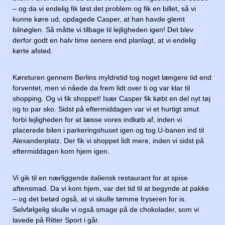
– og da vi endelig fik løst det problem og fik en billet, så vi
kunne køre ud, opdagede Casper, at han havde glemt
bilnøglen. Så måtte vi tilbage til lejligheden igen! Det blev
derfor godt en halv time senere end planlagt, at vi endelig
kørte afsted.
Køreturen gennem Berlins myldretid tog noget længere tid end
forventet, men vi nåede da frem lidt over ti og var klar til
shopping. Og vi fik shoppet! Især Casper fik købt en del nyt tøj
og to par sko. Sidst på eftermiddagen var vi et hurtigt smut
forbi lejligheden for at læsse vores indkøb af, inden vi
placerede bilen i parkeringshuset igen og tog U-banen ind til
Alexanderplatz. Der fik vi shoppet lidt mere, inden vi sidst på
eftermiddagen kom hjem igen.
Vi gik til en nærliggende italiensk restaurant for at spise
aftensmad. Da vi kom hjem, var det tid til at begynde at pakke
– og det betød også, at vi skulle tømme fryseren for is.
Selvfølgelig skulle vi også smage på de chokolader, som vi
lavede på Ritter Sport i går.