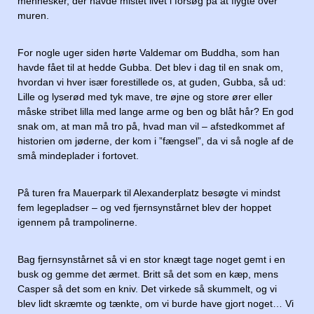
mennesker, der havde mistet livet i forsøg på at flygte over
muren.
For nogle uger siden hørte Valdemar om Buddha, som han
havde fået til at hedde Gubba. Det blev i dag til en snak om,
hvordan vi hver især forestillede os, at guden, Gubba, så ud:
Lille og lyserød med tyk mave, tre øjne og store ører eller
måske stribet lilla med lange arme og ben og blåt hår? En god
snak om, at man må tro på, hvad man vil – afstedkommet af
historien om jøderne, der kom i ”fængsel”, da vi så nogle af de
små mindeplader i fortovet.
På turen fra Mauerpark til Alexanderplatz besøgte vi mindst
fem legepladser – og ved fjernsynstårnet blev der hoppet
igennem på trampolinerne.
Bag fjernsynstårnet så vi en stor knægt tage noget gemt i en
busk og gemme det ærmet. Britt så det som en kæp, mens
Casper så det som en kniv. Det virkede så skummelt, og vi
blev lidt skræmte og tænkte, om vi burde have gjort noget… Vi