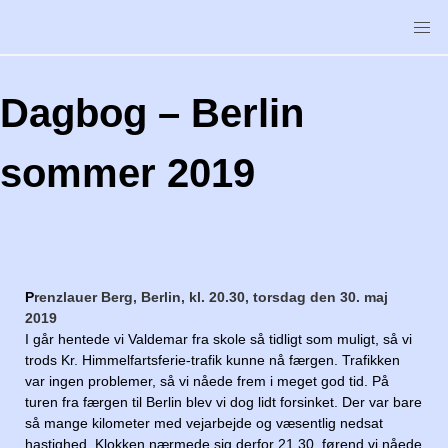
Skip
to
content
Dagbog – Berlin
sommer 2019
P
renzlauer Berg, Berlin, kl. 20.30, torsdag den 30. maj
2019
I går hentede vi Valdemar fra skole så tidligt som muligt, så vi
trods Kr. Himmelfartsferie-trafik kunne nå færgen. Trafikken
var ingen problemer, så vi nåede frem i meget god tid. På
turen fra færgen til Berlin blev vi dog lidt forsinket. Der var bare
så mange kilometer med vejarbejde og væsentlig nedsat
hastighed. Klokken nærmede sig derfor 21.30, førend vi nåede