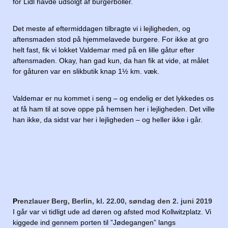
for Lidl havde udsolgt af burgerboller.
Det meste af eftermiddagen tilbragte vi i lejligheden, og
aftensmaden stod på hjemmelavede burgere. For ikke at gro
helt fast, fik vi lokket Valdemar med på en lille gåtur efter
aftensmaden. Okay, han gad kun, da han fik at vide, at målet
for gåturen var en slikbutik knap 1½ km. væk.
Valdemar er nu kommet i seng – og endelig er det lykkedes os
at få ham til at sove oppe på hemsen her i lejligheden. Det ville
han ikke, da sidst var her i lejligheden – og heller ikke i går.
P
renzlauer Berg, Berlin, kl. 22.00, søndag den 2. juni 2019
I går var vi tidligt ude ad døren og afsted mod Kollwitzplatz. Vi
kiggede ind gennem porten til ”Jødegangen” langs