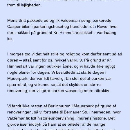
frem til lejligheden.
Mens Britt pakkede ud og fik Valdemar i seng, parkerede
Casper bilen i parkeringshuset og handlede lidt i Rewe, hvor
der – sikkert på grund af Kr. Himmelfartslukket – var laaang
kø.
I morges tog vi det helt stille og roligt og kom derfor sent ud ad
døren – altså sent for os, hvilket var kl. 9. På grund af Kr.
Himmelfart var ingen butikker åbne, og vi havde ikke rigtigt
nogle planer for dagen. Vi besluttede at starte dagen i
Mauerpark, der var lidt tarvelig. En stor del af parken var
spærret af, og vi kunne se, at det skyldes en større
renovering, der vil gøre parken væsentlig mere attraktiv.
Vi fandt ikke resten af Berlinmuren i Mauerpark på grund af
renoveringen, så vi fortsatte til Bernauer Str. i nærheden, hvor
Valdemar fik lidt historieundervisning i murens historie. Det
gjorde især indtryk på ham at se billeder af de mange