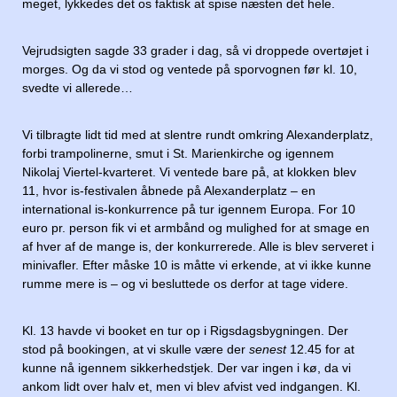
meget, lykkedes det os faktisk at spise næsten det hele.
Vejrudsigten sagde 33 grader i dag, så vi droppede overtøjet i
morges. Og da vi stod og ventede på sporvognen før kl. 10,
svedte vi allerede…
Vi tilbragte lidt tid med at slentre rundt omkring Alexanderplatz,
forbi trampolinerne, smut i St. Marienkirche og igennem
Nikolaj Viertel-kvarteret. Vi ventede bare på, at klokken blev
11, hvor is-festivalen åbnede på Alexanderplatz – en
international is-konkurrence på tur igennem Europa. For 10
euro pr. person fik vi et armbånd og mulighed for at smage en
af hver af de mange is, der konkurrerede. Alle is blev serveret i
minivafler. Efter måske 10 is måtte vi erkende, at vi ikke kunne
rumme mere is – og vi besluttede os derfor at tage videre.
Kl. 13 havde vi booket en tur op i Rigsdagsbygningen. Der
stod på bookingen, at vi skulle være der
senest
12.45 for at
kunne nå igennem sikkerhedstjek. Der var ingen i kø, da vi
ankom lidt over halv et, men vi blev afvist ved indgangen. Kl.