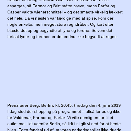
asparges, så Farmor og Britt måtte prøve, mens Farfar og
Casper valgte wienerschnitzel – og det smagte virkelig lækkert
det hele. Da vi næsten var færdige med at spise, kom der
nogle enkelte, men meget store regndråber. Og kort efter
blæste det op og begyndte at lyne og tordne. Selvom det
fortsat lyner og tordner, er det endnu ikke begyndt at regne.
P
renzlauer Berg, Berlin, kl. 20.45, tirsdag den 4. juni 2019
I dag stod der shopping på programmet – altså for os og ikke
for Valdemar, Farmor og Farfar. Vi ville nemlig en tur til et
outlet mall lidt udenfor Berlin, så lidt i ni gik vi ned for at hente
bilen. Først fandt vi ud af, at vores parkeringsbillet ikke duede