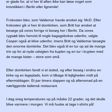
er glade for, at vi her til aften ikke kan læse noget som
knivstikkeri i Berlin eller lignende!
Frokosten blev, som Valdemar havde ønsket sig: McD. Efter
frokosten gik vi hen til domkirken, som Britt har ønsket at
besøge på vores forrige ni besøg her i Berlin. Da vores
rygsæk blev henvist til nogle bagagebokse udenfor, valgte
Casper også at blive udenfor, imens Britt og Valdemar besøgte
den enorme domkirke. Det blev også til en tur op ad de mange
trin op for at nyde udsigten fra kuplen og en tur i krypten med
de mange kister – store som små.
Efter domkirken fandt vi et issted, og efter besøg i endnu en
kirke og en legeplads, kom vi tilbage til lejligheden midt på
eftermiddagen. Et par timers slappen og så aftensmad på en
nærliggende italiensk restaurant.
I dag sneg temperaturen op på måske 22 grader, og det skulle
blive varmere i morgen. Vi må huske at tage t-shirts på!