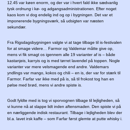
12.45 var køen enorm, og der var i hvert fald ikke sædvanlig
tysk
ordnung
i kø- og adgangsadministrationen. Efter noget
kaos kom vi dog endelig ind og op i bygningen. Det var et
imponerende bygningsværk, så udsigten var næsten
sekundær.
Fra Rigsdagsbygningen valgte vi at tage tilbage til is-festivalen
for at smage videre… Farmor og Valdemar måtte give op,
mens vi fik smagt os igennem alle 19 varianter af is – både
kastanjeis, karryis og is med tørret lavendel på toppen. Nogle
varianter var mere velsmagende end andre. Valdemars
yndlings var mango, kokos og chili – en is, der var for stærk til
Farmor. Farfar var ikke med på is, så til frokost tog han en
pølse med brød, mens vi andre spiste is.
Godt fyldte med is tog vi sporvognen tilbage til lejligheden, så
vi kunne nå at slappe lidt inden aftensmaden. Den spiste vi på
en nærliggende indisk restaurant. Tilbage i lejligheden blev der
bl.a. lavet irsk kaffe – som Farfar først glemte at putte whisky i.