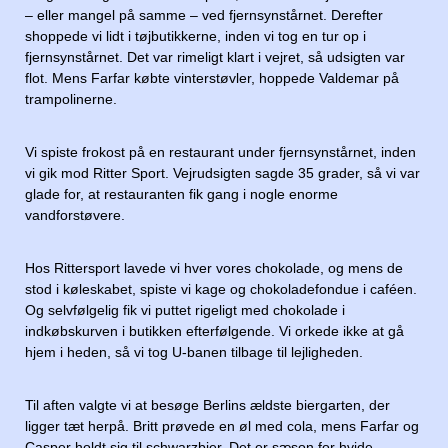
– eller mangel på samme – ved fjernsynstårnet. Derefter
shoppede vi lidt i tøjbutikkerne, inden vi tog en tur op i
fjernsynstårnet. Det var rimeligt klart i vejret, så udsigten var
flot. Mens Farfar købte vinterstøvler, hoppede Valdemar på
trampolinerne.
Vi spiste frokost på en restaurant under fjernsynstårnet, inden
vi gik mod Ritter Sport. Vejrudsigten sagde 35 grader, så vi var
glade for, at restauranten fik gang i nogle enorme
vandforstøvere.
Hos Rittersport lavede vi hver vores chokolade, og mens de
stod i køleskabet, spiste vi kage og chokoladefondue i caféen.
Og selvfølgelig fik vi puttet rigeligt med chokolade i
indkøbskurven i butikken efterfølgende. Vi orkede ikke at gå
hjem i heden, så vi tog U-banen tilbage til lejligheden.
Til aften valgte vi at besøge Berlins ældste biergarten, der
ligger tæt herpå. Britt prøvede en øl med cola, mens Farfar og
Casper holdt sig til schwarzbier. Det er sæson for hvide