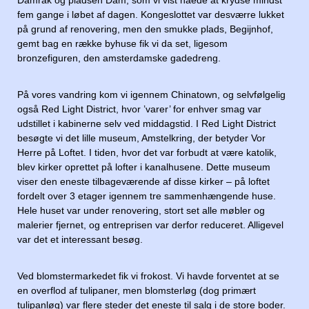
fem gange i løbet af dagen. Kongeslottet var desværre lukket
på grund af renovering, men den smukke plads, Begijnhof,
gemt bag en række byhuse fik vi da set, ligesom
bronzefiguren, den amsterdamske gadedreng.
På vores vandring kom vi igennem Chinatown, og selvfølgelig
også Red Light District, hvor ’varer’ for enhver smag var
udstillet i kabinerne selv ved middagstid. I Red Light District
besøgte vi det lille museum, Amstelkring, der betyder Vor
Herre på Loftet. I tiden, hvor det var forbudt at være katolik,
blev kirker oprettet på lofter i kanalhusene. Dette museum
viser den eneste tilbageværende af disse kirker – på loftet
fordelt over 3 etager igennem tre sammenhængende huse.
Hele huset var under renovering, stort set alle møbler og
malerier fjernet, og entreprisen var derfor reduceret. Alligevel
var det et interessant besøg.
Ved blomstermarkedet fik vi frokost. Vi havde forventet at se
en overflod af tulipaner, men blomsterløg (dog primært
tulipanløg) var flere steder det eneste til salg i de store boder.