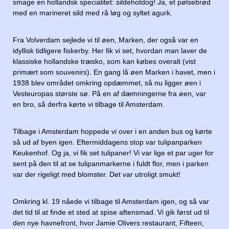
smage en hollandsk specialitet: sildehotdog! Ja, et pølsebrød
med en marineret sild med rå løg og syltet agurk.
Fra Volverdam sejlede vi til øen, Marken, der også var en
idyllisk tidligere fiskerby. Her fik vi set, hvordan man laver de
klassiske hollandske træsko, som kan købes overalt (vist
primært som souvenirs). En gang lå øen Marken i havet, men i
1938 blev området omkring opdæmmet, så nu ligger øen i
Vesteuropas største sø. På en af dæmningerne fra øen, var
en bro, så derfra kørte vi tilbage til Amsterdam.
Tilbage i Amsterdam hoppede vi over i en anden bus og kørte
så ud af byen igen. Eftermiddagens stop var tulipanparken
Keukenhof. Og ja, vi fik set tulipaner! Vi var lige et par uger for
sent på den til at se tulipanmarkerne i fuldt flor, men i parken
var der rigeligt med blomster. Det var utroligt smukt!
Omkring kl. 19 nåede vi tilbage til Amsterdam igen, og så var
det tid til at finde et sted at spise aftensmad. Vi gik først ud til
den nye havnefront, hvor Jamie Olivers restaurant, Fifteen,