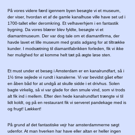
På vores videre færd igennem byen besøgte vi et museum,
der viser, hvordan et af de gamle kanalhuse ville have set ud i
1700-tallet eller deromkring. Et velhaverhjem i en fantastik
bygning. Da vores blærer blev fyldte, besøgte vi et
diamantmuseum. Der var dog tale om et diamantfirma, der
havde lavet et lille museum med gratis adgang for at tiltrække
kunder. I modsætning til diamantfabrikken forleden, fik vi ikke
her mulighed for at komme helt tæt på ægte løse sten.
Et must under et besøg i Amsterdam er en kanalrundfart, så i
1½ time sejlede vi rundt i kanalerne. Vi var bevidst gået efter
en åben båd for at undgå at skulle sidde i et drivhus. Solen
bagte virkelig, så vi var glade for den smule vind, som vi trods
alt fik ind i mellem. Efter den hede kanalrundfart trængte vi til
lidt koldt, og på en restaurant fik vi serveret pandekage med is
og frugt! Lækkert!
På grund af det fantastiske vejr har amsterdammerne søgt
udenfor. At man hverken har have eller altan er heller ingen