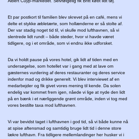
Albert Cuyp-markedet. Selvfølgelig fik Britt købt lidt tøj.
Et par postkort til familien blev skrevet på en café, mens vi
delte et stykke æbletærte, som hollænderne er så stolte af.
Der var stadig noget tid til, vi skulle mod lufthavnen, så vi
slentrede lidt rundt – både steder, hvor vi havde været
tidligere, og i et område, som vi endnu ikke udforsket.
Da vi holdt pause på vores hotel, gik lidt af tiden med en
undersøgelse, som hotellet var i gang med at lave om
gæsternes vurdering af deres restauranter og deres service
indenfor mad og drikke generelt. Vi blev interviewet af en
medarbejder og fik givet vores mening til kende. Da solen
endelig var kommet frem igen, nåede vi lige at nyde den lidt
på en bænk i et nærliggende grønt område, inden vi tog med
vores bestilte taxa mod lufthavnen.
Vi var bevidst taget i lufthavnen i god tid, så vi både kunne nå
at spise aftensmad og samtidig bruge lidt tid i denne store
lækre lufthavn. Fra tidligere mellemlandinger her husker vi i