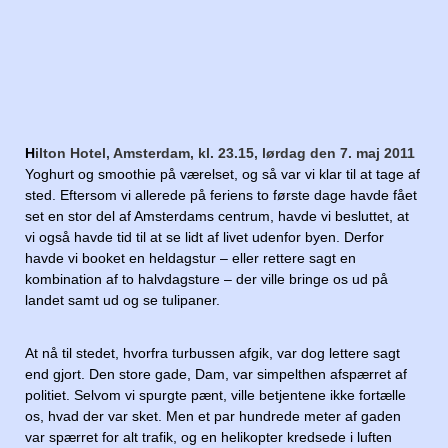
H
ilton Hotel, Amsterdam, kl. 23.15, lørdag den 7. maj 2011
Yoghurt og smoothie på værelset, og så var vi klar til at tage af
sted. Eftersom vi allerede på feriens to første dage havde fået
set en stor del af Amsterdams centrum, havde vi besluttet, at
vi også havde tid til at se lidt af livet udenfor byen. Derfor
havde vi booket en heldagstur – eller rettere sagt en
kombination af to halvdagsture – der ville bringe os ud på
landet samt ud og se tulipaner.
At nå til stedet, hvorfra turbussen afgik, var dog lettere sagt
end gjort. Den store gade, Dam, var simpelthen afspærret af
politiet. Selvom vi spurgte pænt, ville betjentene ikke fortælle
os, hvad der var sket. Men et par hundrede meter af gaden
var spærret for alt trafik, og en helikopter kredsede i luften