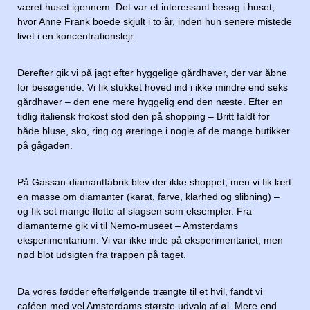
været huset igennem. Det var et interessant besøg i huset,
hvor Anne Frank boede skjult i to år, inden hun senere mistede
livet i en koncentrationslejr.
Derefter gik vi på jagt efter hyggelige gårdhaver, der var åbne
for besøgende. Vi fik stukket hoved ind i ikke mindre end seks
gårdhaver – den ene mere hyggelig end den næste. Efter en
tidlig italiensk frokost stod den på shopping – Britt faldt for
både bluse, sko, ring og øreringe i nogle af de mange butikker
på gågaden.
På Gassan-diamantfabrik blev der ikke shoppet, men vi fik lært
en masse om diamanter (karat, farve, klarhed og slibning) –
og fik set mange flotte af slagsen som eksempler. Fra
diamanterne gik vi til Nemo-museet – Amsterdams
eksperimentarium. Vi var ikke inde på eksperimentariet, men
nød blot udsigten fra trappen på taget.
Da vores fødder efterfølgende trængte til et hvil, fandt vi
caféen med vel Amsterdams største udvalg af øl. Mere end