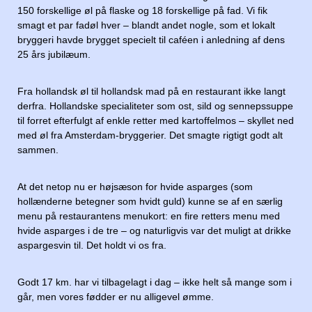
150 forskellige øl på flaske og 18 forskellige på fad. Vi fik
smagt et par fadøl hver – blandt andet nogle, som et lokalt
bryggeri havde brygget specielt til caféen i anledning af dens
25 års jubilæum.
Fra hollandsk øl til hollandsk mad på en restaurant ikke langt
derfra. Hollandske specialiteter som ost, sild og sennepssuppe
til forret efterfulgt af enkle retter med kartoffelmos – skyllet ned
med øl fra Amsterdam-bryggerier. Det smagte rigtigt godt alt
sammen.
At det netop nu er højsæson for hvide asparges (som
hollænderne betegner som hvidt guld) kunne se af en særlig
menu på restaurantens menukort: en fire retters menu med
hvide asparges i de tre – og naturligvis var det muligt at drikke
aspargesvin til. Det holdt vi os fra.
Godt 17 km. har vi tilbagelagt i dag – ikke helt så mange som i
går, men vores fødder er nu alligevel ømme.