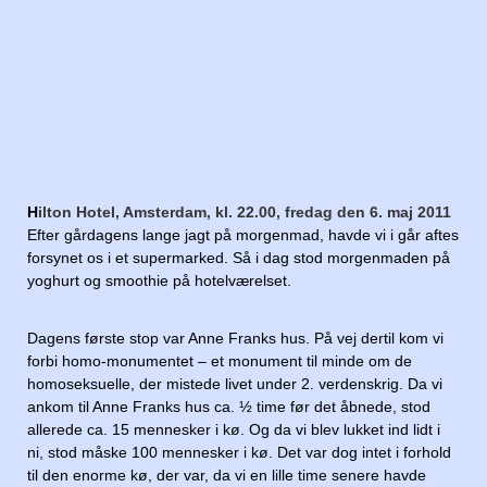
H
ilton Hotel, Amsterdam, kl. 22.00, fredag den 6. maj 2011
Efter gårdagens lange jagt på morgenmad, havde vi i går aftes
forsynet os i et supermarked. Så i dag stod morgenmaden på
yoghurt og smoothie på hotelværelset.
Dagens første stop var Anne Franks hus. På vej dertil kom vi
forbi homo-monumentet – et monument til minde om de
homoseksuelle, der mistede livet under 2. verdenskrig. Da vi
ankom til Anne Franks hus ca. ½ time før det åbnede, stod
allerede ca. 15 mennesker i kø. Og da vi blev lukket ind lidt i
ni, stod måske 100 mennesker i kø. Det var dog intet i forhold
til den enorme kø, der var, da vi en lille time senere havde