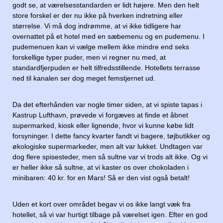
godt se, at værelsesstandarden er lidt højere. Men den helt
store forskel er der nu ikke på hverken indretning eller
størrelse. Vi må dog indrømme, at vi ikke tidligere har
overnattet på et hotel med en sæbemenu og en pudemenu. I
pudemenuen kan vi vælge mellem ikke mindre end seks
forskellige typer puder, men vi regner nu med, at
standardfjerpuden er helt tilfredsstillende. Hotellets terrasse
ned til kanalen ser dog meget femstjernet ud.
Da det efterhånden var nogle timer siden, at vi spiste tapas i
Kastrup Lufthavn, prøvede vi forgæves at finde et åbnet
supermarked, kiosk eller lignende, hvor vi kunne købe lidt
forsyninger. I dette fancy kvarter fandt vi bagere, tøjbutikker og
økologiske supermarkeder, men alt var lukket. Undtagen var
dog flere spisesteder, men så sultne var vi trods alt ikke. Og vi
er heller ikke så sultne, at vi kaster os over chokoladen i
minibaren: 40 kr. for en Mars! Så er den vist også betalt!
Uden et kort over området begav vi os ikke langt væk fra
hotellet, så vi var hurtigt tilbage på værelset igen. Efter en god