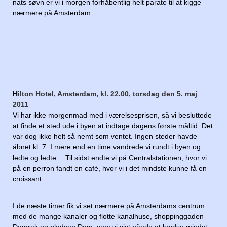
nats søvn er vi i morgen forhåbentlig helt parate til at kigge
nærmere på Amsterdam.
H
ilton Hotel, Amsterdam, kl. 22.00, torsdag den 5. maj
2011
Vi har ikke morgenmad med i værelsesprisen, så vi besluttede
at finde et sted ude i byen at indtage dagens første måltid. Det
var dog ikke helt så nemt som ventet. Ingen steder havde
åbnet kl. 7. I mere end en time vandrede vi rundt i byen og
ledte og ledte… Til sidst endte vi på Centralstationen, hvor vi
på en perron fandt en café, hvor vi i det mindste kunne få en
croissant.
I de næste timer fik vi set nærmere på Amsterdams centrum
med de mange kanaler og flotte kanalhuse, shoppinggaden
Damrak og pladsen Dam, som vi vist nåede at krydse mindst