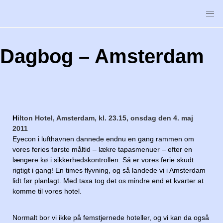
Skip
to
content
Dagbog – Amsterdam
H
ilton Hotel, Amsterdam, kl. 23.15, onsdag den 4. maj
2011
Eyecon i lufthavnen dannede endnu en gang rammen om
vores feries første måltid – lækre tapasmenuer – efter en
længere kø i sikkerhedskontrollen. Så er vores ferie skudt
rigtigt i gang! En times flyvning, og så landede vi i Amsterdam
lidt før planlagt. Med taxa tog det os mindre end et kvarter at
komme til vores hotel.
Normalt bor vi ikke på femstjernede hoteller, og vi kan da også