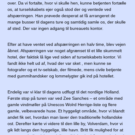
over. Da vi fortalte, hvor vi skulle hen, kunne betjenten fortælle
os, at turselskabets ejer også stod der og ventede ved
afspærringen. Han prøvede desperat at få arrangeret de
mange busser til dagens ture og samtidig samle os, der skulle
af sted. Der var ingen adgang til bureauets kontor.
Efter at have ventet ved afspærringen en halv time, blev vejen
åbnet. Afspærringen var noget afgrænset til et lille skummelt
hotel, der faktisk lå lige ved siden af turselskabets kontor. Vi
fandt ikke helt ud af, hvad der var sket , men kunne se
fotografer og et tv-selskab, der filmede, mens civile betjente
med gummihandsker og lommelygter gik ind på hotellet.
Endelig var vi klar til dagens udflugt til det nordlige Holland.
Første stop på turen var ved Zee Sanches – et område med
gamle vindmøller på Unescos Wolrd Herrige-liste og flere
gamle, velbevarede huse. Et hyggeligt område, hvor vi blandt
andet fik set, hvordan man laver den traditionelle hollandske
ost. Derefter kørte vi videre til den lille by, Volverdam, hvor vi
gik lidt langs den hyggelige, lille havn. Britt fik mulighed for at